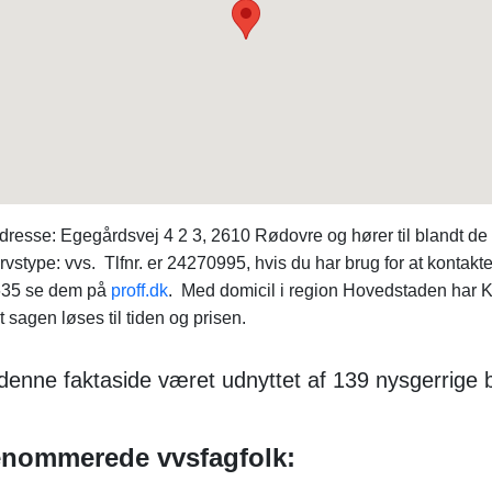
resse: Egegårdsvej 4 2 3, 2610 Rødovre og hører til blandt de
stype: vvs. Tlfnr. er 24270995, hvis du har brug for at kontakt
635 se dem på
proff.dk
. Med domicil i region Hovedstaden har
t sagen løses til tiden og prisen.
 denne faktaside været udnyttet af 139 nysgerrige
enommerede vvsfagfolk: