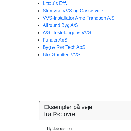
Littau´s Eftf.
Stenløse VVS og Gasservice
VVS-Installatør Arne Frandsen A/S
Allround Byg A/S
A/S Hestetangens VVS
Funder ApS
Byg & Rør Tech ApS
Blik-Sprutten VVS
Eksempler på veje
fra Rødovre:
Hyldebærstien