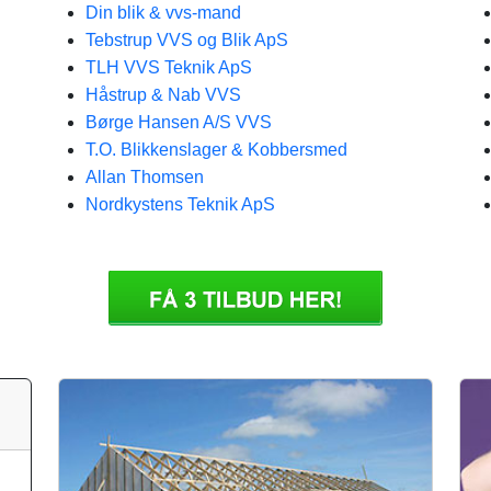
Din blik & vvs-mand
Tebstrup VVS og Blik ApS
TLH VVS Teknik ApS
Håstrup & Nab VVS
Børge Hansen A/S VVS
T.O. Blikkenslager & Kobbersmed
Allan Thomsen
Nordkystens Teknik ApS