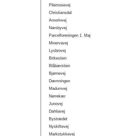
Pilemosevej
Christiansdal
Amorinvej
Næsbyvej
Parcelforeningen 1. Maj
Minervavej
Lysbrovej
Birkestien
Blåbærstien
Bjørnevej
Dæmningen
Madumvej
Nørrekær
Junovej
Dahliavej
Bystrædet
Nyskiftevej
Markstykkevej