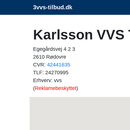
3vvs-tilbud.dk
Karlsson VVS 
Egegårdsvej 4 2 3
2610 Rødovre
CVR:
42441635
TLF: 24270995
Erhverv: vvs
(
Reklamebeskyttet
)