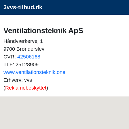
3vvs-tilbud.dk
Ventilationsteknik ApS
Håndværkervej 1
9700 Brønderslev
CVR:
42506168
TLF: 25128909
www.ventilationsteknik.one
Erhverv: vvs
(
Reklamebeskyttet
)