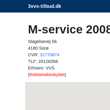
3vvs-tilbud.dk
M-service 200
Slagelsevej 56
4180 Sorø
CVR:
31770874
TLF: 20126356
Erhverv: VVS
(
Reklamebeskyttet
)