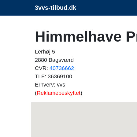
3vvs-tilbud.dk
Himmelhave P
Lerhøj 5
2880 Bagsværd
CVR:
40736662
TLF: 36369100
Erhverv: vvs
(
Reklamebeskyttet
)