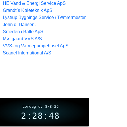
HE Vand & Energi Service ApS
Grandt´s Køleteknik ApS
Lystrup Bygnings Service / Tømrermester
John d. Hansen.
Smeden i Balle ApS
Møllgaard VVS A/S
VVS- og Varmepumpehuset ApS
Scanel International A/S
Lørdag d. 8/8-26
2:28:48