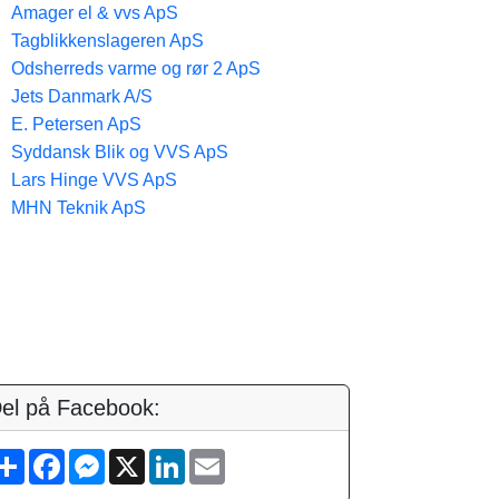
Amager el & vvs ApS
Tagblikkenslageren ApS
Odsherreds varme og rør 2 ApS
Jets Danmark A/S
E. Petersen ApS
Syddansk Blik og VVS ApS
Lars Hinge VVS ApS
MHN Teknik ApS
el på Facebook:
S
F
M
X
L
E
h
a
e
i
m
a
c
s
n
a