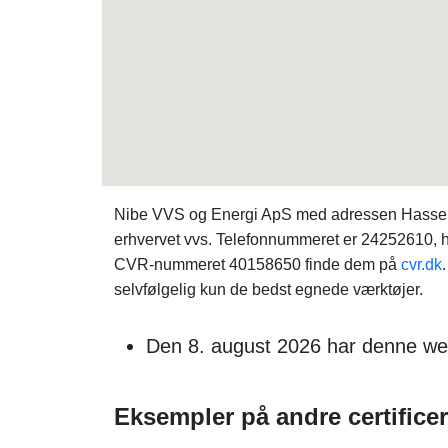
Nibe VVS og Energi ApS med adressen Hasselvej 
erhvervet vvs. Telefonnummeret er 24252610, h
CVR-nummeret 40158650 finde dem på
cvr.dk
selvfølgelig kun de bedst egnede værktøjer.
Den 8. august 2026 har denne webs
Eksempler på andre certifice