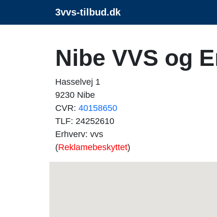
3vvs-tilbud.dk
Nibe VVS og E
Hasselvej 1
9230 Nibe
CVR:
40158650
TLF: 24252610
Erhverv: vvs
(
Reklamebeskyttet
)