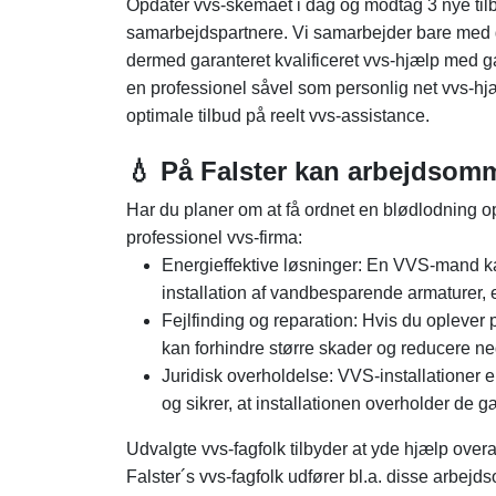
Opdatér vvs-skemaet i dag og modtag 3 nye til
samarbejdspartnere. Vi samarbejder bare med g
dermed garanteret kvalificeret vvs-hjælp med ga
en professionel såvel som personlig net vvs-hjæ
optimale tilbud på reelt vvs-assistance.
💧 På Falster kan arbejdsom
Har du planer om at få ordnet en blødlodning op
professionel vvs-firma:
Energieffektive løsninger: En VVS-mand kan
installation af vandbesparende armaturer, en
Fejlfinding og reparation: Hvis du oplever
kan forhindre større skader og reducere ne
Juridisk overholdelse: VVS-installationer 
og sikrer, at installationen overholder de
Udvalgte vvs-fagfolk tilbyder at yde hjælp over
Falster´s vvs-fagfolk udfører bl.a. disse arbejd