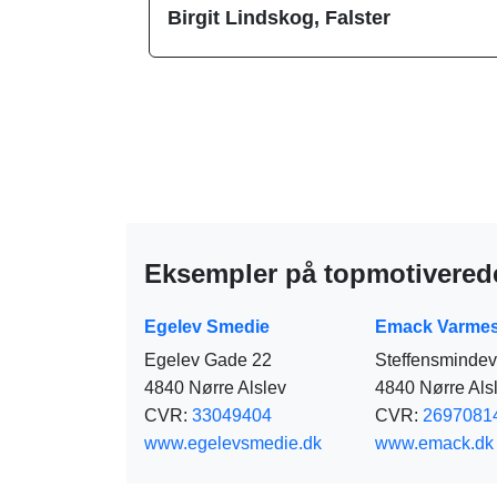
Birgit Lindskog, Falster
Eksempler på topmotiverede
Egelev Smedie
Emack Varmes
Egelev Gade 22
Steffensmindev
4840 Nørre Alslev
4840 Nørre Als
CVR:
33049404
CVR:
2697081
www.egelevsmedie.dk
www.emack.dk