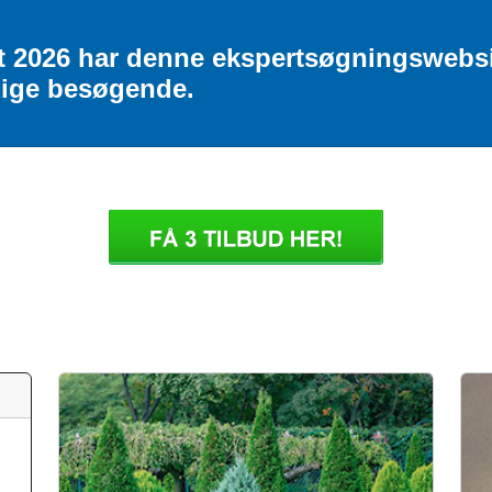
ust 2026 har denne ekspertsøgningswebsi
dige besøgende.