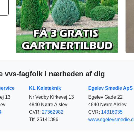
 vvs-fagfolk i nærheden af dig
ervice
KL Køleteknik
Egelev Smedie ApS
ej 13
Nr Vedby Kirkevej 13
Egelev Gade 22
lev
4840 Nørre Alslev
4840 Nørre Alslev
4
CVR:
27362982
CVR:
14316035
Tlf. 25141396
www.egelevsmedie.d