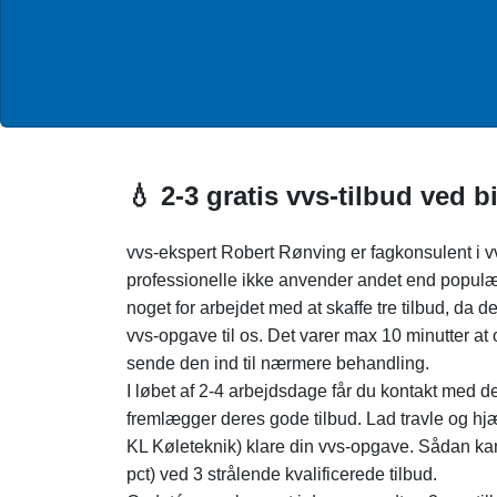
💧 2-3 gratis vvs-tilbud ved b
vvs-ekspert Robert Rønving er fagkonsulent i 
professionelle ikke anvender andet end populæ
noget for arbejdet med at skaffe tre tilbud, da d
vvs-opgave til os. Det varer max 10 minutter a
sende den ind til nærmere behandling.
I løbet af 2-4 arbejdsdage får du kontakt med d
fremlægger deres gode tilbud. Lad travle og hjæ
KL Køleteknik) klare din vvs-opgave. Sådan k
pct) ved 3 strålende kvalificerede tilbud.