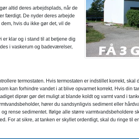
gør altid deres arbejdsplads, når de
t er færdigt. De nyder deres arbejde
 dem, hvis du ikke gør det, vil de
er klar og i stand til at betjene dig
findes i vaskerum og badeværelser,
ntrollere termostaten. Hvis termostaten er indstillet korrekt, skal
som kan forhindre vandet i at blive opvarmet korrekt. Hvis din t
diget diprør gør det muligt at blande koldt og varmt vand i tank
armtvandsbeholder, hører du sandsynligvis sediment eller hårdvan
ken og rense sedimentet. Ifølge alle større varmtvandsbeholdere 
. For at sikre, at tanken er skyllet ordentligt, skal du ringe til 