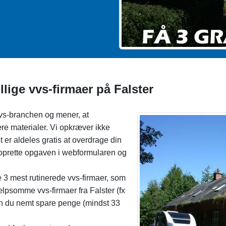
illige vvs-firmaer på Falster
vvs-branchen og mener, at
re materialer. Vi opkræver ikke
et er aldeles gratis at overdrage din
t oprette opgaven i webformularen og
e 3 mest rutinerede vvs-firmaer, som
lpsomme vvs-firmaer fra Falster (fx
an du nemt spare penge (mindst 33