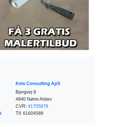
Keis Consulting ApS
Bjergvej 8
4840 Nørre Alslev
CVR:
41705876
k
Tlf. 61604588