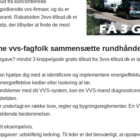
bud fra koncentrerede
odkendte vvs-firmaer, og du er
ranti. Rabatsiden 3vvs-tilbud.dk er
lp, der tilbyder at finde de mest
me vvs-fagfolk sammensætte rundhånde
gave? mindst 3 knippelgode gratis tilbud fra 3vvs-tilbud.dk er 
 hjælpe dig med at identificere og implementere energieffektive
ergieffektive kedler eller isolering af rør.
 problemer med dit VVS-system, kan en VVS-mand diagnosticere og
detiden.
er underlagt en række love, regler og bygningsreglementer. En VV
 gældende bestemmelser.
alt eksempelvis.
sopgaver: udskiftelig ledning. Til tider er det besværligt, at ops