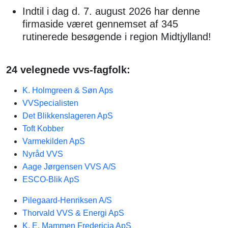
Indtil i dag d. 7. august 2026 har denne
firmaside været gennemset af 345
rutinerede besøgende i region Midtjylland!
24 velegnede vvs-fagfolk:
K. Holmgreen & Søn Aps
VVSpecialisten
Det Blikkenslageren ApS
Toft Kobber
Varmekilden ApS
Nyråd VVS​
Aage Jørgensen VVS A/S
ESCO-Blik ApS
Pilegaard-Henriksen A/S
Thorvald VVS & Energi ApS
K. E. Mammen Fredericia ApS