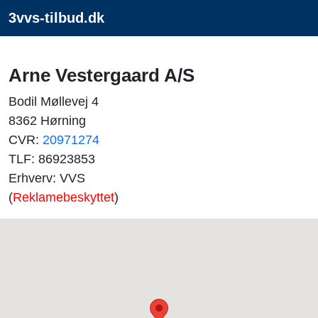
3vvs-tilbud.dk
Arne Vestergaard A/S
Bodil Møllevej 4
8362 Hørning
CVR:
20971274
TLF: 86923853
Erhverv: VVS
(
Reklamebeskyttet
)