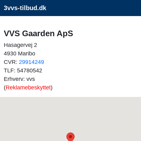
3vvs-tilbud.dk
VVS Gaarden ApS
Hasagervej 2
4930 Maribo
CVR:
29914249
TLF: 54780542
Erhverv: vvs
(
Reklamebeskyttet
)