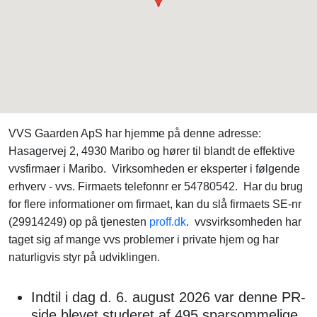
VVS Gaarden ApS har hjemme på denne adresse:
Hasagervej 2, 4930 Maribo og hører til blandt de effektive
vvsfirmaer i Maribo. Virksomheden er eksperter i følgende
erhverv - vvs. Firmaets telefonnr er 54780542. Har du brug
for flere informationer om firmaet, kan du slå firmaets SE-nr
(29914249) op på tjenesten
proff.dk
. vvsvirksomheden har
taget sig af mange vvs problemer i private hjem og har
naturligvis styr på udviklingen.
Indtil i dag d. 6. august 2026 var denne PR-
side blevet studeret af 495 sparsommelige