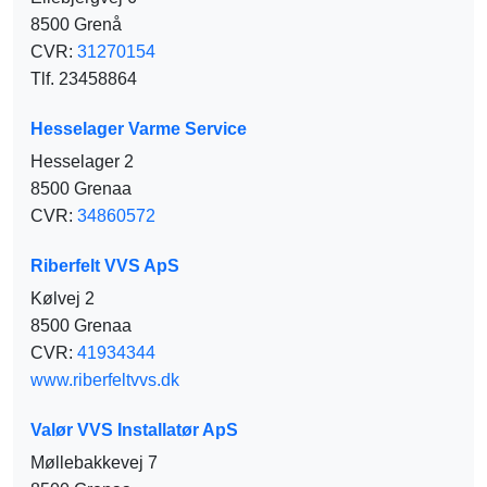
8500 Grenå
CVR:
31270154
Tlf. 23458864
Hesselager Varme Service
Hesselager 2
8500 Grenaa
CVR:
34860572
Riberfelt VVS ApS
Kølvej 2
8500 Grenaa
CVR:
41934344
www.riberfeltvvs.dk
Valør VVS Installatør ApS
Møllebakkevej 7