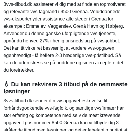
3vvs-tilbud.dk assisterer vi dig med at finde en topmotiveret
og relevante vvs-fagmand i 8500 Grenaa. Veluddannede
vvs-eksperter yder assistance alle steder i Grenaa for
eksempel: Emmelev, Veggerslev, Grenå Havn og Høbjerg.
Anvender du denne ganske uforpligtende vvs-tjeneste,
opnår du henved 27% i herlig prisnedslag på vvs-jobbet.
Det kan tit virke ret besværligt at vurdere vvs-opgaven
egenhændigt - få hellere 2-3 hæderlige vvs-pristilbud. Så
kan du uden stress se på buddene og siden acceptere det,
du foretrækker.
💧 Du kan rekvirere 3 tilbud på de nemmeste
løsninger
3vvs-tilbud.dk sender din vvsopgavebeskrivelse til
forhåndsgodkendte vvs-fagfolk, og samtlige vvsfirmaer har
stor erfaring og kompetence med selv de mest krævende
opgaver. I postnummer 8500 Grenaa kan vi tilbyde dig 3
strålende tilbud med løsninger, og det er fabelagtig hurtigt at