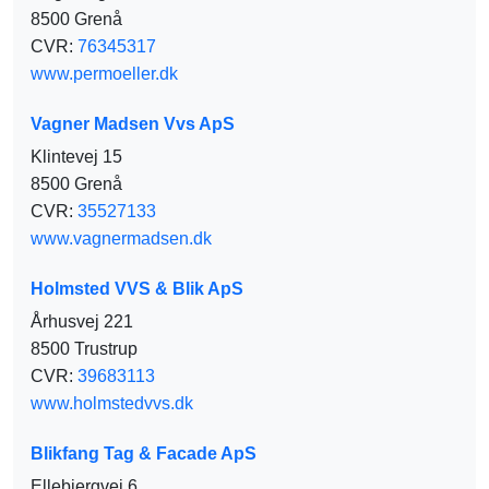
8500 Grenå
CVR:
76345317
www.permoeller.dk
Vagner Madsen Vvs ApS
Klintevej 15
8500 Grenå
CVR:
35527133
www.vagnermadsen.dk
Holmsted VVS & Blik ApS
Århusvej 221
8500 Trustrup
CVR:
39683113
www.holmstedvvs.dk
Blikfang Tag & Facade ApS
Ellebjergvej 6