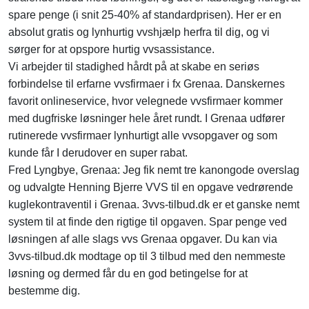
spare penge (i snit 25-40% af standardprisen). Her er en
absolut gratis og lynhurtig vvshjælp herfra til dig, og vi
sørger for at opspore hurtig vvsassistance.
Vi arbejder til stadighed hårdt på at skabe en seriøs
forbindelse til erfarne vvsfirmaer i fx Grenaa. Danskernes
favorit onlineservice, hvor velegnede vvsfirmaer kommer
med dugfriske løsninger hele året rundt. I Grenaa udfører
rutinerede vvsfirmaer lynhurtigt alle vvsopgaver og som
kunde får I derudover en super rabat.
Fred Lyngbye, Grenaa: Jeg fik nemt tre kanongode overslag
og udvalgte Henning Bjerre VVS til en opgave vedrørende
kuglekontraventil i Grenaa. 3vvs-tilbud.dk er et ganske nemt
system til at finde den rigtige til opgaven. Spar penge ved
løsningen af alle slags vvs Grenaa opgaver. Du kan via
3vvs-tilbud.dk modtage op til 3 tilbud med den nemmeste
løsning og dermed får du en god betingelse for at
bestemme dig.