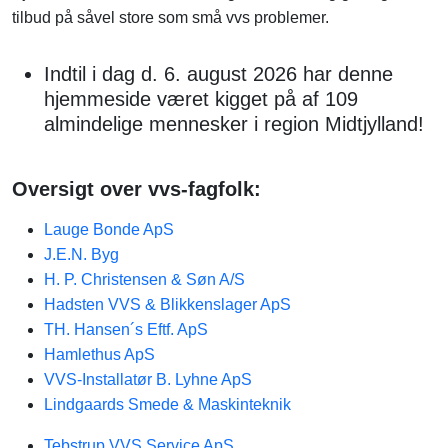
tilbud på såvel store som små vvs problemer.
Indtil i dag d. 6. august 2026 har denne
hjemmeside været kigget på af 109
almindelige mennesker i region Midtjylland!
Oversigt over vvs-fagfolk:
Lauge Bonde ApS
J.E.N. Byg
H. P. Christensen & Søn A/S
Hadsten VVS & Blikkenslager ApS
TH. Hansen´s Eftf. ApS
Hamlethus ApS
VVS-Installatør B. Lyhne ApS
Lindgaards Smede & Maskinteknik
Tebstrup VVS Service ApS