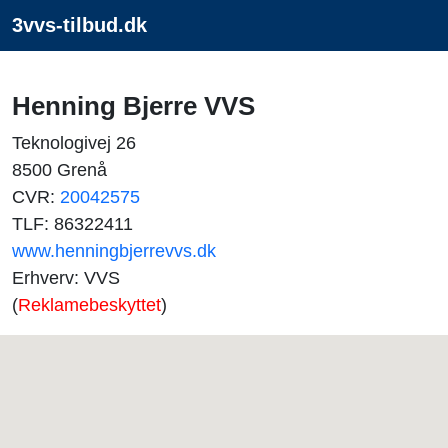
3vvs-tilbud.dk
Henning Bjerre VVS
Teknologivej 26
8500 Grenå
CVR:
20042575
TLF: 86322411
www.henningbjerrevvs.dk
Erhverv: VVS
(
Reklamebeskyttet
)