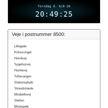
Torsdag d. 6/8-26
20:49:25
Veje i postnummer 8500:
Lillegade
Kirkesvinget
Homåvej
Sygehusvej
Humlevej
Toftevangen
Stationsplads
Strandstræde
Mirabellevej
Sletten
Østergade