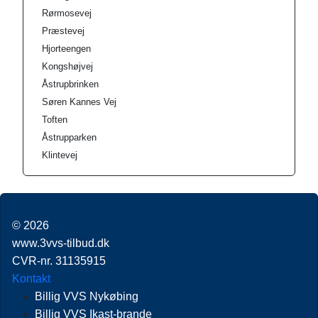
Rørmosevej
Præstevej
Hjorteengen
Kongshøjvej
Åstrupbrinken
Søren Kannes Vej
Toften
Åstrupparken
Klintevej
© 2026
www.3vvs-tilbud.dk
CVR-nr. 31135915
Kontakt
Billig VVS Nykøbing
Billig VVS Ikast-brande