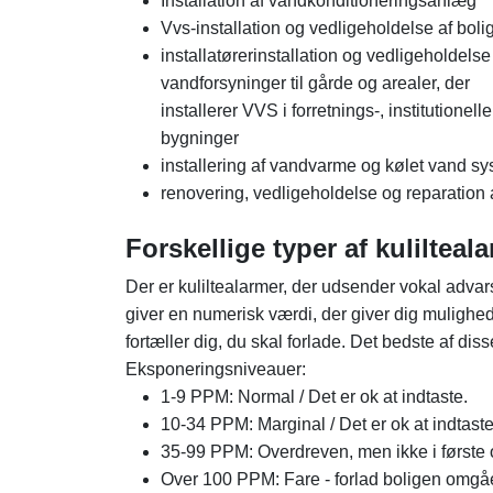
Installation af vandkonditioneringsanlæg
Vvs-installation og vedligeholdelse af bo
installatørerinstallation og vedligeholdels
vandforsyninger til gårde og arealer, der
installerer VVS i forretnings-, institutionelle
bygninger
installering af vandvarme og kølet vand s
renovering, vedligeholdelse og reparation
Forskellige typer af kulilteal
Der er kuliltealarmer, der udsender vokal advars
giver en numerisk værdi, der giver dig mulighed 
fortæller dig, du skal forlade. Det bedste af diss
Eksponeringsniveauer:
1-9 PPM: Normal / Det er ok at indtaste.
10-34 PPM: Marginal / Det er ok at indtaste f
35-99 PPM: Overdreven, men ikke i første
Over 100 PPM: Fare - forlad boligen omgå