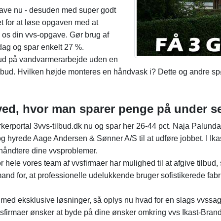
pgave nu - desuden med super godt
et for at løse opgaven med at
e os din vvs-opgave. Gør brug af
dag og spar enkelt 27 %.
ilbud på vandvarmerarbejde uden en
stilbud. Hvilken højde monteres en håndvask i? Dette og andre s
 ved, hvor man sparer penge på under s
ærkerportal 3vvs-tilbud.dk nu og spar her 26-44 pct. Naja Palun
 hyrede Aage Andersen & Sønner A/S til at udføre jobbet. I Ikast-
at håndtere dine vvsproblemer.
or hele vores team af vvsfirmaer har mulighed til at afgive tilbu
and for, at professionelle udelukkende bruger sofistikerede fabrikat
ed eksklusive løsninger, så oplys nu hvad for en slags vvssag, du
 vvsfirmaer ønsker at byde på dine ønsker omkring vvs Ikast-Bra