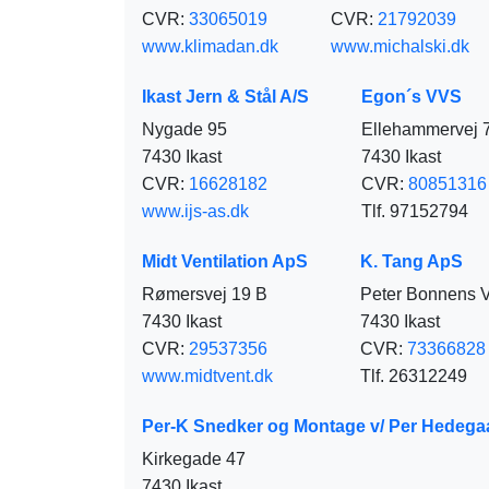
CVR:
33065019
CVR:
21792039
www.klimadan.dk
www.michalski.dk
Ikast Jern & Stål A/S
Egon´s VVS
Nygade 95
Ellehammervej 
7430 Ikast
7430 Ikast
CVR:
16628182
CVR:
80851316
www.ijs-as.dk
Tlf. 97152794
Midt Ventilation ApS
K. Tang ApS
Rømersvej 19 B
Peter Bonnens V
7430 Ikast
7430 Ikast
CVR:
29537356
CVR:
73366828
www.midtvent.dk
Tlf. 26312249
Per-K Snedker og Montage v/ Per Hedeg
Kirkegade 47
7430 Ikast