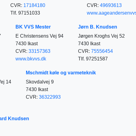
CVR:
17184180
CVR:
49693613
Tlf. 97151033
www.aageandersenvvs
BK VVS Mester
Jørn B. Knudsen
7
E Christensens Vej 94
Jørgen Kroghs Vej 52
7430 Ikast
7430 Ikast
CVR:
33157363
CVR:
75556454
www.bkvvs.dk
Tlf. 97251587
Mschmidt køle og varmeteknik
ej 14
Skovdalvej 9
7430 Ikast
CVR:
36322993
aard Knudsen