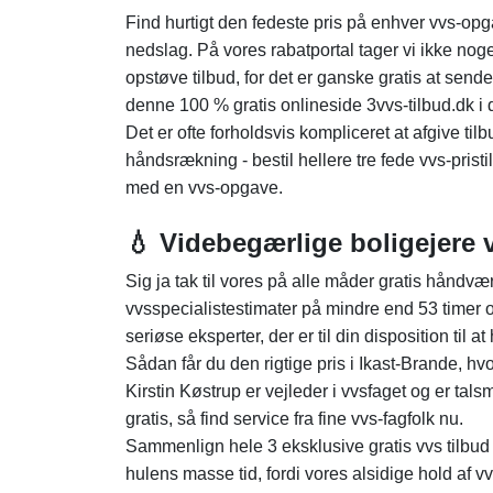
Find hurtigt den fedeste pris på enhver vvs-o
nedslag. På vores rabatportal tager vi ikke nog
opstøve tilbud, for det er ganske gratis at send
denne 100 % gratis onlineside 3vvs-tilbud.dk i 
Det er ofte forholdsvis kompliceret at afgive t
håndsrækning - bestil hellere tre fede vvs-pri
med en vvs-opgave.
💧 Videbegærlige boligejere
Sig ja tak til vores på alle måder gratis håndv
vvsspecialistestimater på mindre end 53 timer og
seriøse eksperter, der er til din disposition til 
Sådan får du den rigtige pris i Ikast-Brande, hv
Kirstin Køstrup er vejleder i vvsfaget og er talsm
gratis, så find service fra fine vvs-fagfolk nu.
Sammenlign hele 3 eksklusive gratis vvs tilbud m
hulens masse tid, fordi vores alsidige hold af