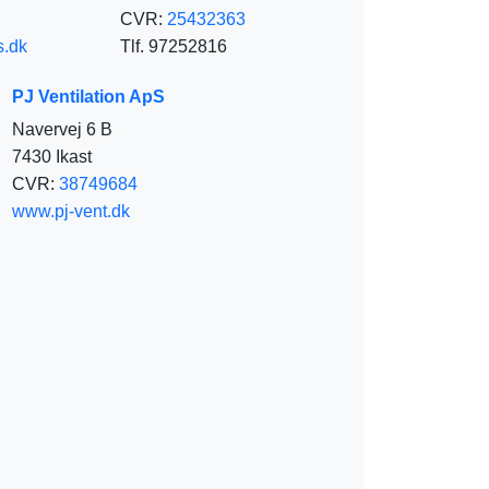
CVR:
25432363
.dk
Tlf. 97252816
PJ Ventilation ApS
Navervej 6 B
7430 Ikast
CVR:
38749684
www.pj-vent.dk