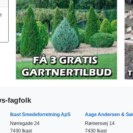
e
.
vs-fagfolk
Ikast Smedeforretning ApS
Aage Andersen & Sø
Nørregade 24
Rømersvej 14
7430 Ikast
7430 Ikast