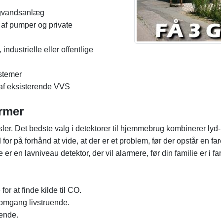
ligvandsanlæg
e af pumper og private
, industrielle eller offentlige
ystemer
 af eksisterende VVS
armer
ler. Det bedste valg i detektorer til hjemmebrug kombinerer lyd-
for på forhånd at vide, at der er et problem, før der opstår en 
e er en lavniveau detektor, der vil alarmere, før din familie er i fa
or at finde kilde til CO.
 omgang livstruende.
ende.