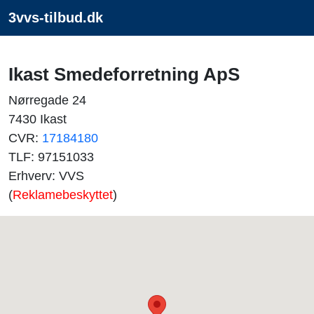
3vvs-tilbud.dk
Ikast Smedeforretning ApS
Nørregade 24
7430 Ikast
CVR:
17184180
TLF: 97151033
Erhverv: VVS
(
Reklamebeskyttet
)