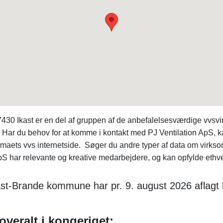
7430 Ikast er en del af gruppen af de anbefalelsesværdige vvsv
s. Har du behov for at komme i kontakt med PJ Ventilation ApS,
 firmaets vvs internetside. Søger du andre typer af data om v
pS har relevante og kreative medarbejdere, og kan opfylde ethver
kast-Brande kommune har pr. 9. august 2026 aflagt
overalt i kongeriget: