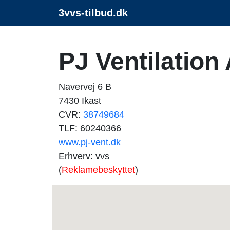
3vvs-tilbud.dk
PJ Ventilation
Navervej 6 B
7430 Ikast
CVR:
38749684
TLF: 60240366
www.pj-vent.dk
Erhverv: vvs
(
Reklamebeskyttet
)