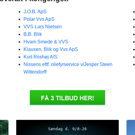
J.O.B. ApS
Polar Vvs ApS
VVS Lars Nielsen
B.B. Blik
Hvam Smede & VVS
Klausen, Blik og Vvs ApS
Kurt Riishøj A/S
Nissens eftf. oliefyrservice v/Jesper Steen
Wittendorff
Søndag d. 9/8-26