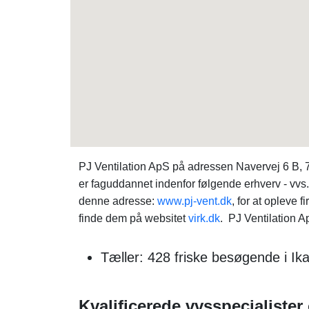
PJ Ventilation ApS på adressen Navervej 6 B, 
er faguddannet indenfor følgende erhverv - vv
denne adresse:
www.pj-vent.dk
, for at opleve
finde dem på websitet
virk.dk
. PJ Ventilation A
Tæller: 428 friske besøgende i I
Kvalificerede vvsspecialister 