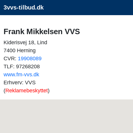
3vvs-tilbud.dk
Frank Mikkelsen VVS
Kiderisvej 18, Lind
7400 Herning
CVR:
19908089
TLF: 97268208
www.fm-vvs.dk
Erhverv: VVS
(
Reklamebeskyttet
)