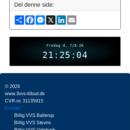
Del denne side:
S
F
M
X
L
E
h
a
e
i
m
a
c
s
n
a
r
e
s
k
i
e
b
e
e
l
o
n
d
o
g
I
Fredag d. 7/8-26
k
e
n
21:25:04
r
© 2026
www.3vvs-tilbud.dk
CVR-nr. 31135915
Kontakt
Billig VVS Ballerup
Billig VVS Stevns
Billig VVS Videbæk