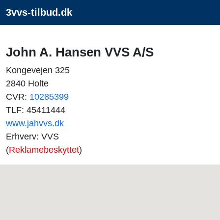
3vvs-tilbud.dk
John A. Hansen VVS A/S
Kongevejen 325
2840 Holte
CVR:
10285399
TLF: 45411444
www.jahvvs.dk
Erhverv: VVS
(
Reklamebeskyttet
)