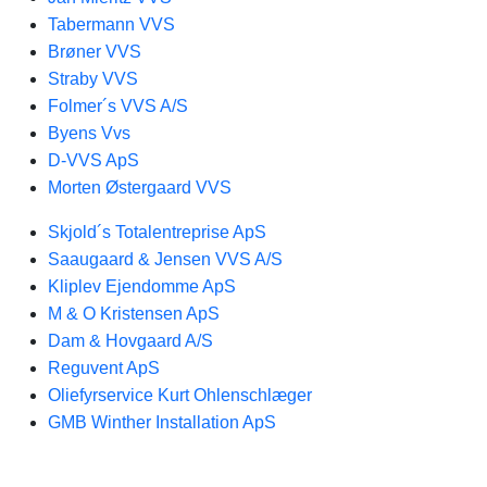
Tabermann VVS
Brøner VVS
Straby VVS
Folmer´s VVS A/S
Byens Vvs
D-VVS ApS
Morten ​​Østergaard VVS
Skjold´s Totalentreprise ApS
Saaugaard & Jensen VVS A/S
Kliplev Ejendomme ApS
M & O Kristensen ApS
Dam & Hovgaard A/S
Reguvent ApS
Oliefyrservice Kurt Ohlenschlæger
GMB Winther Installation ApS