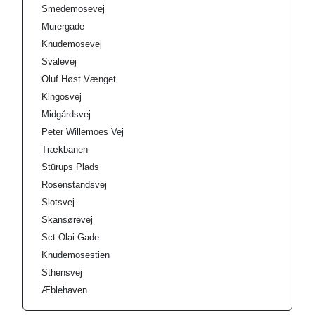
Smedemosevej
Murergade
Knudemosevej
Svalevej
Oluf Høst Vænget
Kingosvej
Midgårdsvej
Peter Willemoes Vej
Trækbanen
Stürups Plads
Rosenstandsvej
Slotsvej
Skansørevej
Sct Olai Gade
Knudemosestien
Sthensvej
Æblehaven