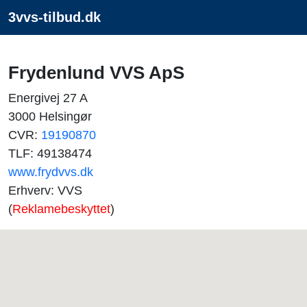
3vvs-tilbud.dk
Frydenlund VVS ApS
Energivej 27 A
3000 Helsingør
CVR:
19190870
TLF: 49138474
www.frydvvs.dk
Erhverv: VVS
(
Reklamebeskyttet
)