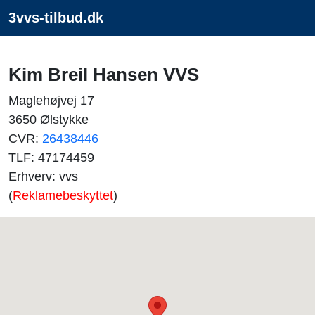
3vvs-tilbud.dk
Kim Breil Hansen VVS
Maglehøjvej 17
3650 Ølstykke
CVR:
26438446
TLF: 47174459
Erhverv: vvs
(
Reklamebeskyttet
)