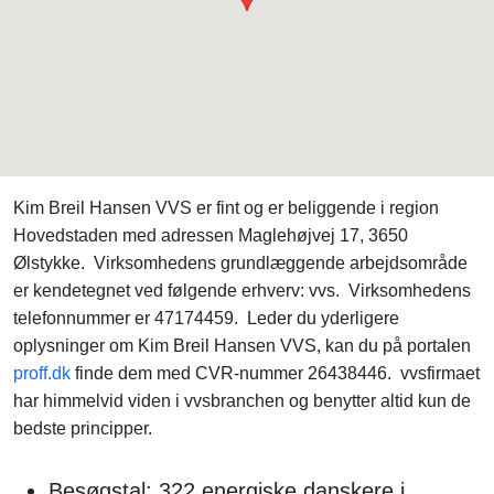
Kim Breil Hansen VVS er fint og er beliggende i region
Hovedstaden med adressen Maglehøjvej 17, 3650
Ølstykke. Virksomhedens grundlæggende arbejdsområde
er kendetegnet ved følgende erhverv: vvs. Virksomhedens
telefonnummer er 47174459. Leder du yderligere
oplysninger om Kim Breil Hansen VVS, kan du på portalen
proff.dk
finde dem med CVR-nummer 26438446. vvsfirmaet
har himmelvid viden i vvsbranchen og benytter altid kun de
bedste principper.
Besøgstal: 322 energiske danskere i