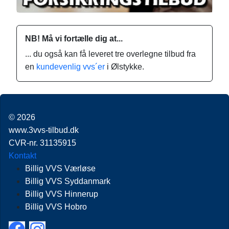
NB! Må vi fortælle dig at...
... du også kan få leveret tre overlegne tilbud fra
en
kundevenlig vvs´er
i Ølstykke.
© 2026
www.3vvs-tilbud.dk
CVR-nr. 31135915
Kontakt
Billig VVS Værløse
Billig VVS Syddanmark
Billig VVS Hinnerup
Billig VVS Hobro