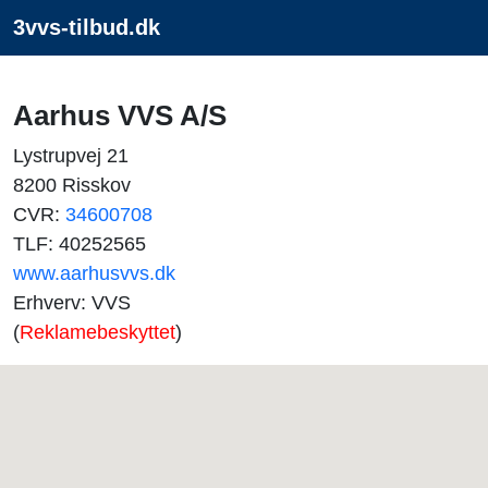
3vvs-tilbud.dk
Aarhus VVS A/S
Lystrupvej 21
8200 Risskov
CVR:
34600708
TLF: 40252565
www.aarhusvvs.dk
Erhverv: VVS
(
Reklamebeskyttet
)