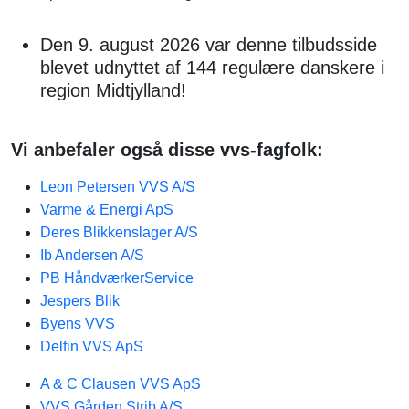
Den 9. august 2026 var denne tilbudsside
blevet udnyttet af 144 regulære danskere i
region Midtjylland!
Vi anbefaler også disse vvs-fagfolk:
Leon Petersen VVS A/S
Varme & Energi ApS
Deres Blikkenslager A/S
Ib Andersen A/S
PB HåndværkerService
Jespers Blik
Byens VVS
Delfin VVS ApS
A & C Clausen VVS ApS
VVS Gården Strib A/S