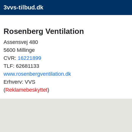
3vvs-tilbud.dk
Rosenberg Ventilation
Assensvej 480
5600 Millinge
CVR:
16221899
TLF: 62681133
www.rosenbergventilation.dk
Erhverv: VVS
(
Reklamebeskyttet
)