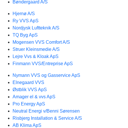
Bøndergaard A/S
Hjernø A/S
Ry VVS ApS
Nordjysk Luftteknik A/S
TQ Byg ApS
Mogensen VVS Comfort A/S
Struer Kleinsmedie A/S
Lejre Vvs & Kloak ApS
Finmann VVS/Entreprise ApS
Nymann VVS og Gasservice ApS
Elnegaard VVS
Østblik VVS ApS
Amager el & vvs ApS
Pro Energy ApS
Neutral Energi v/Benni Sørensen
Risbjerg Installation & Service A/S
AB Klima ApS