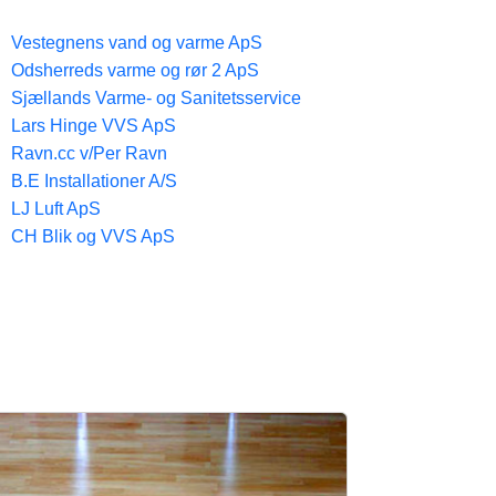
Vestegnens vand og varme ApS
Odsherreds varme og rør 2 ApS
Sjællands Varme- og Sanitetsservice
Lars Hinge VVS ApS
Ravn.cc v/Per Ravn
B.E Installationer A/S
LJ Luft ApS
CH Blik og VVS ApS