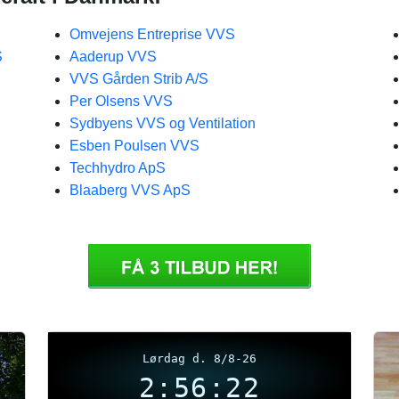
Omvejens Entreprise VVS
S
Aaderup VVS
VVS Gården Strib A/S
Per Olsens VVS
Sydbyens VVS og Ventilation
Esben Poulsen VVS
Techhydro ApS
Blaaberg VVS ApS
Lørdag d. 8/8-26
2:56:22