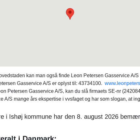
 Hovedstaden kan man også finde Leon Petersen Gasservice A/S 
n Petersen Gasservice A/S er oplyst til: 43734100.
www.leonpeters
eon Petersen Gasservice A/S, kan du slå firmaets SE-nr (2420
A/S mange års ekspertise i vvsfaget og har som slogan, at ingen
e i Ishøj kommune har den 8. august 2026 bemærk
eralt i Danmark: