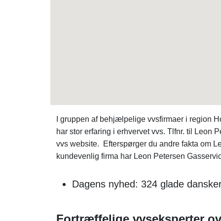
I gruppen af behjælpelige vvsfirmaer i region
har stor erfaring i erhvervet vvs. Tlfnr. til Leo
vvs website. Efterspørger du andre fakta om L
kundevenlig firma har Leon Petersen Gasservice 
Dagens nyhed: 324 glade dansker
Fortræffelige vvseksperter ov