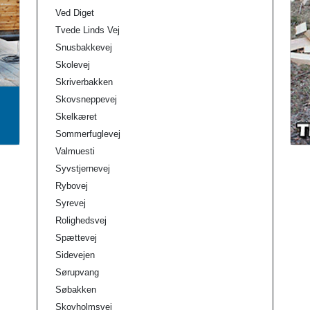
Ved Diget
Tvede Linds Vej
Snusbakkevej
Skolevej
Skriverbakken
Skovsneppevej
Skelkæret
Sommerfuglevej
Valmuesti
Syvstjernevej
Rybovej
Syrevej
Rolighedsvej
Spættevej
Sidevejen
Sørupvang
Søbakken
Skovholmsvej