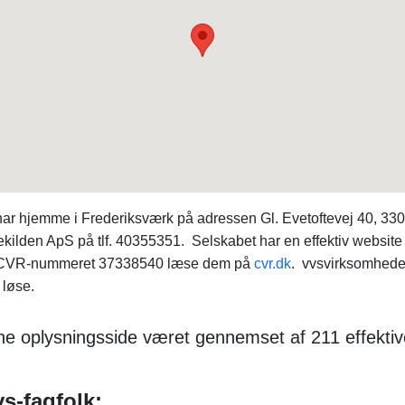
 har hjemme i Frederiksværk på adressen Gl. Evetoftevej 40, 33
ilden ApS på tlf. 40355351. Selskabet har en effektiv website 
 på CVR-nummeret 37338540 læse dem på
cvr.dk
. vvsvirksomhede
 løse.
ne oplysningsside været gennemset af 211 effektiv
s-fagfolk: