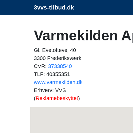
3vvs-tilbud.dk
Varmekilden 
Gl. Evetoftevej 40
3300 Frederiksværk
CVR:
37338540
TLF: 40355351
www.varmekilden.dk
Erhverv: VVS
(
Reklamebeskyttet
)