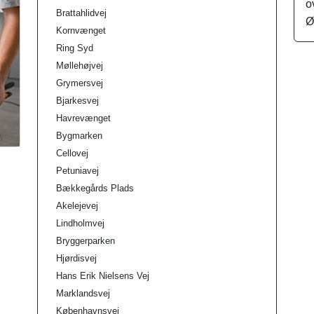
o
Brattahlidvej
Ø
Kornvænget
Ring Syd
Møllehøjvej
Grymersvej
Bjarkesvej
Havrevænget
Bygmarken
Cellovej
Petuniavej
Bækkegårds Plads
Akelejevej
Lindholmvej
Bryggerparken
Hjørdisvej
Hans Erik Nielsens Vej
Marklandsvej
Københavnsvej