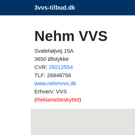
3vvs-tilbud.dk
Nehm VVS
Svalehøjvej 15A
3650 Ølstykke
CVR:
29212554
TLF: 26848756
www.nehmvvs.dk
Erhverv: VVS
(
Reklamebeskyttet
)