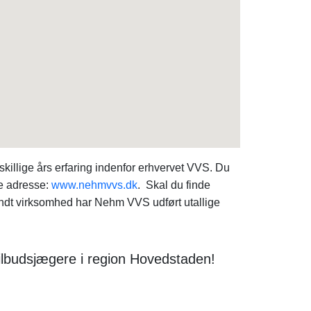
illige års erfaring indenfor erhvervet VVS. Du
e adresse:
www.nehmvvs.dk
. Skal du finde
t virksomhed har Nehm VVS udført utallige
ilbudsjægere i region Hovedstaden!