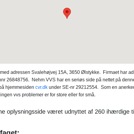
 med adressen Svalehøjvej 15A, 3650 Ølstykke. Firmaet har adsk
nr 26848756. Nehm VVS har en seriøs side på nettet på denn
m på hjemmesiden
cvr.dk
under SE-nr 29212554. Som en anerkend
ngen vvs problemer er for store eller for små.
e oplysningsside været udnyttet af 260 ihærdige t
faget: