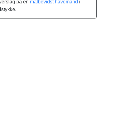
verslag på en
målbevidst havemand
i
lstykke.