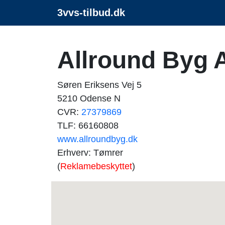
3vvs-tilbud.dk
Allround Byg 
Søren Eriksens Vej 5
5210 Odense N
CVR:
27379869
TLF: 66160808
www.allroundbyg.dk
Erhverv: Tømrer
(
Reklamebeskyttet
)