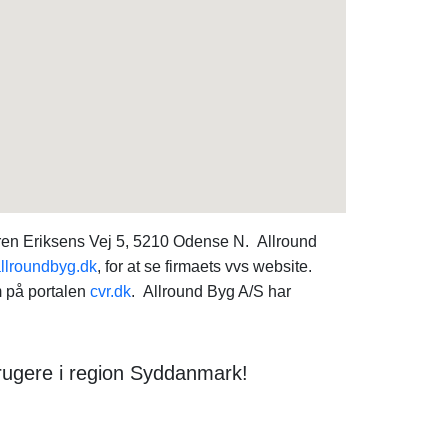
en Eriksens Vej 5, 5210 Odense N. Allround
llroundbyg.dk
, for at se firmaets vvs website.
 på portalen
cvr.dk
. Allround Byg A/S har
brugere i region Syddanmark!