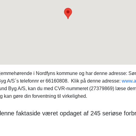
 hjemmehørende i Nordfyns kommune og har denne adresse: Sør
 Byg A/S´s telefonnr er 66160808. Klik på denne adresse:
www.a
llround Byg A/S, kan du med CVR-nummeret (27379869) læse dem
an gøre din forventning til virkelighed.
r denne faktaside været opdaget af 245 seriøse for