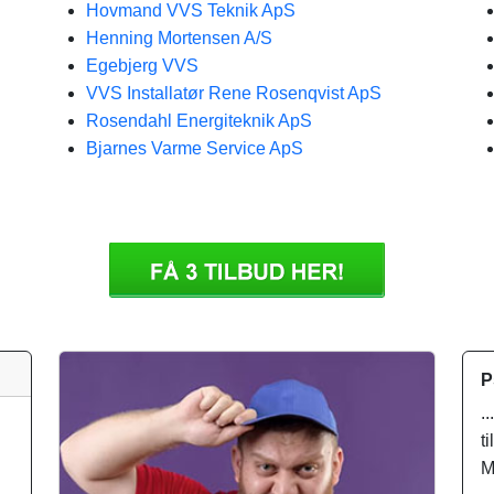
Hovmand VVS Teknik ApS
Henning Mortensen A/S
Egebjerg VVS
VVS Installatør Rene Rosenqvist ApS
Rosendahl Energiteknik ApS
Bjarnes Varme Service ApS
P
.
t
M