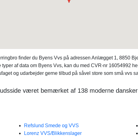
ringbro finder du Byens Vvs på adressen Anlægget 1, 8850 Bjerr
re typer af data om Byens Vvs, kan du med CVR-nr 16054992 h
faget og udarbejder gerne tilbud på såvel store som små vvs sa
budsside været bemærket af 138 moderne danskere 
Refslund Smede og VVS
Lorenz VVS/Blikkenslager