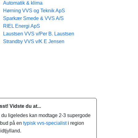
Automatik & klima
Hørning VVS og Teknik ApS
Sparkær Smede & VVS A/S
RIEL Energi ApS
Laustsen VVS v/Per B. Laustsen
Strandby VVS v/K E Jensen
sst! Vidste du at...
.. du ligeledes kan modtage 2-3 supergode
ilbud på en
typisk vvs-specialist
i region
idtjylland.