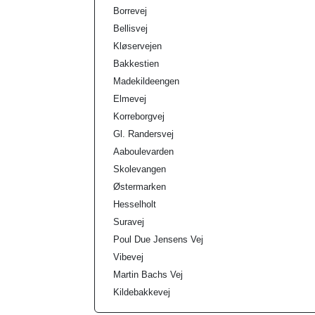
Borrevej
Bellisvej
Kløservejen
Bakkestien
Madekildeengen
Elmevej
Korreborgvej
Gl. Randersvej
Aaboulevarden
Skolevangen
Østermarken
Hesselholt
Suravej
Poul Due Jensens Vej
Vibevej
Martin Bachs Vej
Kildebakkevej