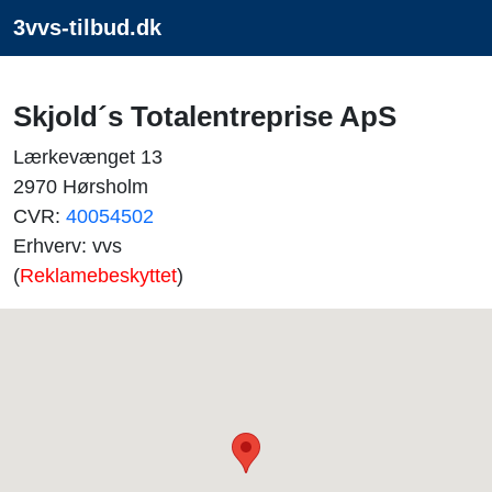
3vvs-tilbud.dk
Skjold´s Totalentreprise ApS
Lærkevænget 13
2970 Hørsholm
CVR:
40054502
Erhverv: vvs
(
Reklamebeskyttet
)