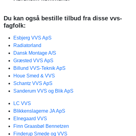
Du kan også bestille tilbud fra disse vvs-
fagfolk:
Esbjerg VVS ApS
Radiatorland
Dansk Montage A/S
Græsted VVS ApS
Billund VVS-Teknik ApS
Houe Smed & VVS
Schantz VVS ApS
Sanderum VVS og Blik ApS
LC VVS
Blikkenslagerne JA ApS
Elnegaard VVS
Finn Graasbøl Bennetzen
Finderup Smede og VVS