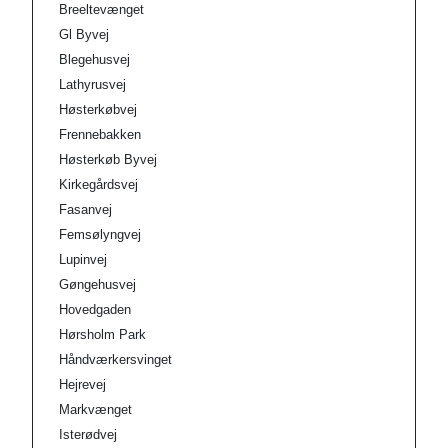
Breeltevænget
Gl Byvej
Blegehusvej
Lathyrusvej
Høsterkøbvej
Frennebakken
Høsterkøb Byvej
Kirkegårdsvej
Fasanvej
Femsølyngvej
Lupinvej
Gøngehusvej
Hovedgaden
Hørsholm Park
Håndværkersvinget
Hejrevej
Markvænget
Isterødvej