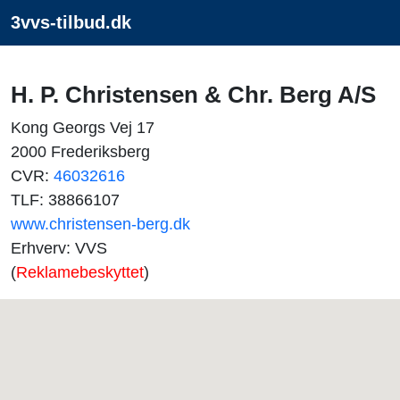
3vvs-tilbud.dk
H. P. Christensen & Chr. Berg A/S
Kong Georgs Vej 17
2000 Frederiksberg
CVR:
46032616
TLF: 38866107
www.christensen-berg.dk
Erhverv: VVS
(
Reklamebeskyttet
)