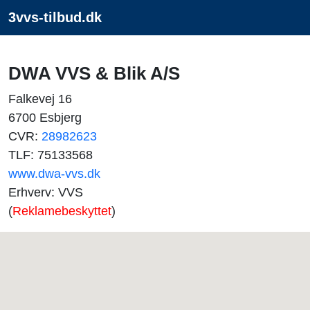
3vvs-tilbud.dk
DWA VVS & Blik A/S
Falkevej 16
6700 Esbjerg
CVR:
28982623
TLF: 75133568
www.dwa-vvs.dk
Erhverv: VVS
(
Reklamebeskyttet
)