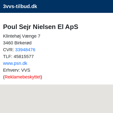
3vvs-tilbud.dk
Poul Sejr Nielsen El ApS
Klintehøj Vænge 7
3460 Birkerød
CVR:
33948476
TLF: 45815577
www.psn.dk
Erhverv: VVS
(
Reklamebeskyttet
)