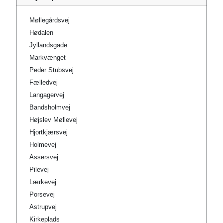
Møllegårdsvej
Hødalen
Jyllandsgade
Markvænget
Peder Stubsvej
Fælledvej
Langagervej
Bandsholmvej
Højslev Møllevej
Hjortkjærsvej
Holmevej
Assersvej
Pilevej
Lærkevej
Porsevej
Astrupvej
Kirkeplads