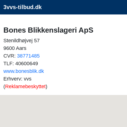
3vvs-tilbud.dk
Bones Blikkenslageri ApS
Stenildhøjvej 57
9600 Aars
CVR:
38771485
TLF: 40600649
www.bonesblik.dk
Erhverv: vvs
(
Reklamebeskyttet
)