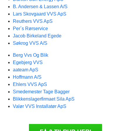
B. Andersen & Lassen A/S
Lars Skovgaard VVS ApS
Reuthers VVS ApS
Per´s Rørservice
Jacob Birkeland Egede
Søkrog VVS A/S
Berg Vvs Og Blik
Egebjerg VVS
aateam ApS
Hoffmann A/S
Ehlers VVS ApS
Smedemester Tage Bagger
Blikkenslagerfirmaet Sila ApS
Valør VVS Installatør ApS