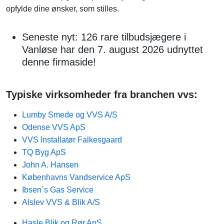
opfylde dine ønsker, som stilles.
Seneste nyt: 126 rare tilbudsjægere i
Vanløse har den 7. august 2026 udnyttet
denne firmaside!
Typiske virksomheder fra branchen vvs:
Lumby Smede og VVS A/S
Odense VVS ApS
VVS Installatør Falkesgaard
TQ Byg ApS
John A. Hansen
Københavns Vandservice ApS
Ibsen´s Gas Service
Alslev VVS & Blik A/S
Hasle Blik og Rør ApS