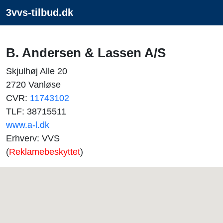
3vvs-tilbud.dk
B. Andersen & Lassen A/S
Skjulhøj Alle 20
2720 Vanløse
CVR:
11743102
TLF: 38715511
www.a-l.dk
Erhverv: VVS
(
Reklamebeskyttet
)