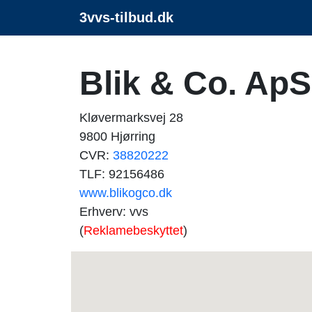
3vvs-tilbud.dk
Blik & Co. ApS
Kløvermarksvej 28
9800 Hjørring
CVR:
38820222
TLF: 92156486
www.blikogco.dk
Erhverv: vvs
(
Reklamebeskyttet
)