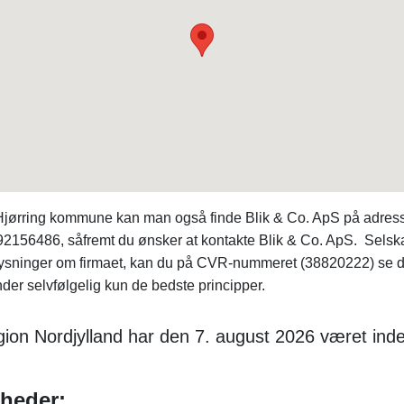
 Hjørring kommune kan man også finde Blik & Co. ApS på adress
 92156486, såfremt du ønsker at kontakte Blik & Co. ApS. Selska
oplysninger om firmaet, kan du på CVR-nummeret (38820222) se
er selvfølgelig kun de bedste principper.
gion Nordjylland har den 7. august 2026 været ind
mheder: