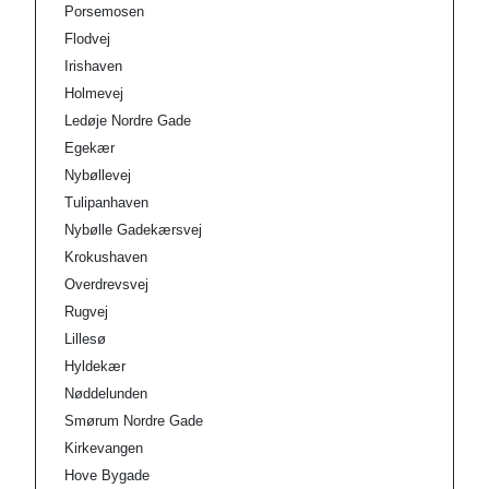
Porsemosen
Flodvej
Irishaven
Holmevej
Ledøje Nordre Gade
Egekær
Nybøllevej
Tulipanhaven
Nybølle Gadekærsvej
Krokushaven
Overdrevsvej
Rugvej
Lillesø
Hyldekær
Nøddelunden
Smørum Nordre Gade
Kirkevangen
Hove Bygade