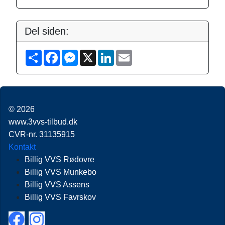
Del siden:
S
F
M
X
L
E
h
a
e
i
m
a
c
s
n
a
r
e
s
k
i
e
b
e
e
l
o
n
d
o
g
I
© 2026
k
e
n
r
www.3vvs-tilbud.dk
CVR-nr. 31135915
Kontakt
Billig VVS Rødovre
Billig VVS Munkebo
Billig VVS Assens
Billig VVS Favrskov