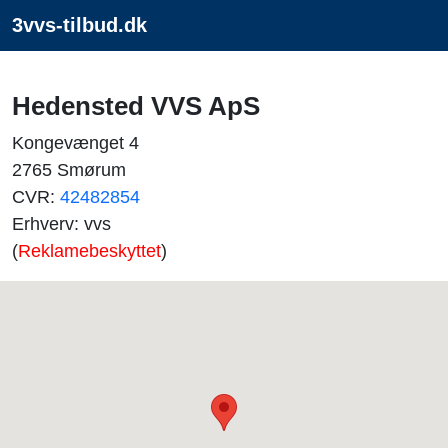
3vvs-tilbud.dk
Hedensted VVS ApS
Kongevænget 4
2765 Smørum
CVR:
42482854
Erhverv: vvs
(
Reklamebeskyttet
)