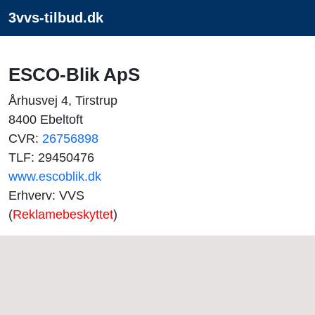
3vvs-tilbud.dk
ESCO-Blik ApS
Århusvej 4, Tirstrup
8400 Ebeltoft
CVR:
26756898
TLF: 29450476
www.escoblik.dk
Erhverv: VVS
(
Reklamebeskyttet
)