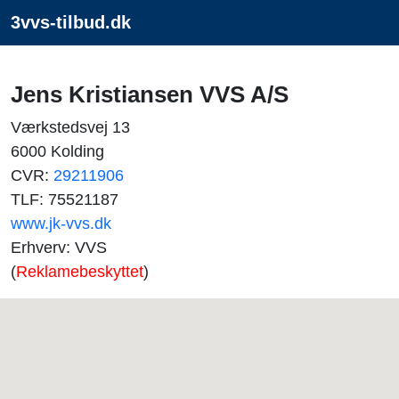
3vvs-tilbud.dk
Jens Kristiansen VVS A/S
Værkstedsvej 13
6000 Kolding
CVR:
29211906
TLF: 75521187
www.jk-vvs.dk
Erhverv: VVS
(
Reklamebeskyttet
)