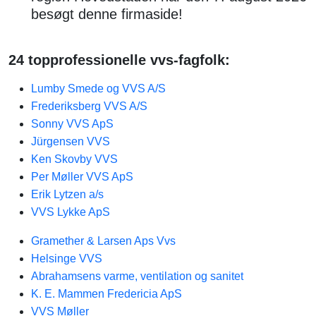
besøgt denne firmaside!
24 topprofessionelle vvs-fagfolk:
Lumby Smede og VVS A/S
Frederiksberg VVS A/S
Sonny VVS ApS
Jürgensen VVS
Ken Skovby VVS
Per Møller VVS ApS
Erik Lytzen a/s
VVS Lykke ApS
Gramether & Larsen Aps Vvs
Helsinge VVS
Abrahamsens varme, ventilation og sanitet
K. E. Mammen Fredericia ApS
VVS Møller