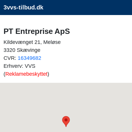
3vvs-tilbud.dk
PT Entreprise ApS
Kildevænget 21, Meløse
3320 Skævinge
CVR:
16349682
Erhverv: VVS
(
Reklamebeskyttet
)