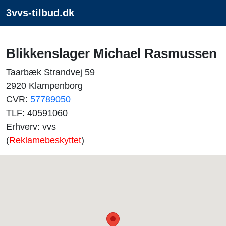
3vvs-tilbud.dk
Blikkenslager Michael Rasmussen
Taarbæk Strandvej 59
2920 Klampenborg
CVR:
57789050
TLF: 40591060
Erhverv: vvs
(
Reklamebeskyttet
)