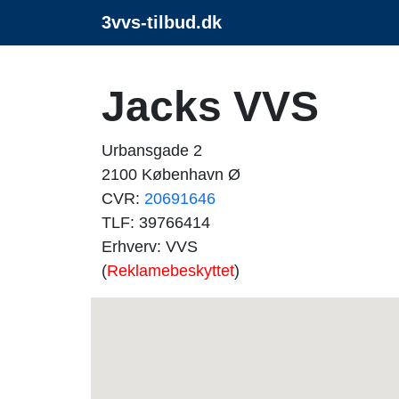
3vvs-tilbud.dk
Jacks VVS
Urbansgade 2
2100 København Ø
CVR:
20691646
TLF: 39766414
Erhverv: VVS
(
Reklamebeskyttet
)