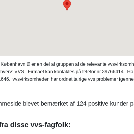
øbenhavn Ø er en del af gruppen af de relevante vvsvirksom
rhverv: VVS. Firmaet kan kontaktes på telefonnr 39766414. Har d
6. vvsvirksomheden har ordnet talrige vvs problemer igennem
mmeside blevet bemærket af 124 positive kunder p
ra disse vvs-fagfolk: