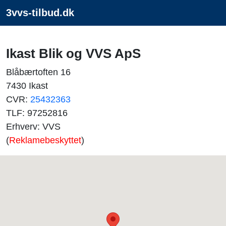
3vvs-tilbud.dk
Ikast Blik og VVS ApS
Blåbærtoften 16
7430 Ikast
CVR:
25432363
TLF: 97252816
Erhverv: VVS
(
Reklamebeskyttet
)