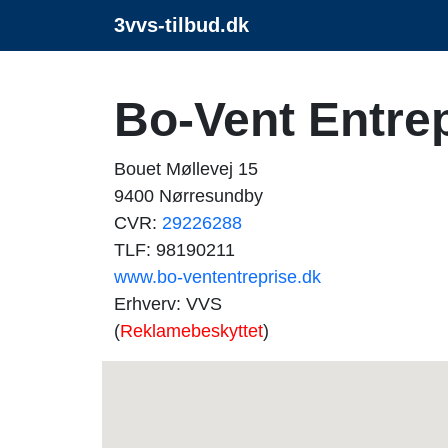
3vvs-tilbud.dk
Bo-Vent Entrep
Bouet Møllevej 15
9400 Nørresundby
CVR:
29226288
TLF: 98190211
www.bo-vententreprise.dk
Erhverv: VVS
(
Reklamebeskyttet
)