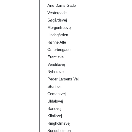
Ane Dams Gade
Vestergade
Søgårdsvej
Morgenfruevej
Lindegården
Rønne Alle
Østerbrogade
Erantisvej
Vendilavej
Nyborgvej
Peder Larsens Vej
Stenholm
Cementvej
Uldalsvej
Banevej
Klinikvej
Ringholmsvej
Sundsholmen