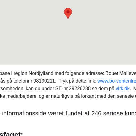
r base i region Nordjylland med følgende adresse: Bouet Mølle
ås på telefonnr 98190211. Tryk på dette link:
www.bo-vententre
virksomheden, kan du under SE-nr 29226288 se dem på
virk.dk
. 
e medarbejdere, og er naturligvis på forkant med den seneste u
 informationsside været fundet af 246 seriøse kun
sfaget: