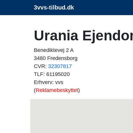
3vvs-tilbud.dk
Urania Ejend
Benediktevej 2 A
3480 Fredensborg
CVR:
32307817
TLF: 61195020
Erhverv: vvs
(
Reklamebeskyttet
)