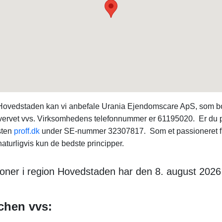
n Hovedstaden kan vi anbefale Urania Ejendomscare ApS, som b
hvervet vvs. Virksomhedens telefonnummer er 61195020. Er du på
sten
proff.dk
under SE-nummer 32307817. Som et passioneret f
turligvis kun de bedste principper.
ner i region Hovedstaden har den 8. august 2026 
nchen vvs: