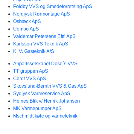
Foldby VVS og Smedeforretning ApS
Nordjysk Rørmontage ApS
Osbæck ApS
Uembo ApS
Valdemar Petersens Eftf. ApS
Karlsson VVS Teknik ApS
K. V. Gasteknik A/S
Anpartsselskabet Dose´s VVS
TT gruppen ApS
Cordt VVS ApS
Skovslund-Bernth VVS & Gas ApS
Sydjysk Varmeservice ApS
Heines Blik v/ Henrik Johansen
MK Varmepumper ApS
Mschmidt køle og varmeteknik