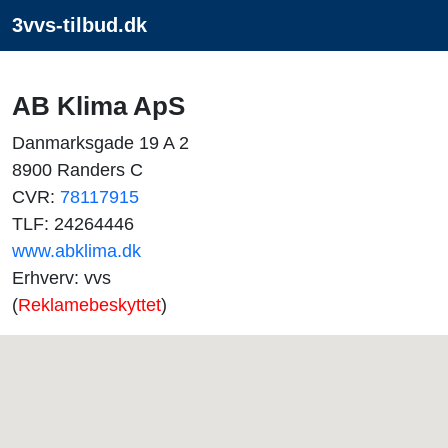
3vvs-tilbud.dk
AB Klima ApS
Danmarksgade 19 A 2
8900 Randers C
CVR:
78117915
TLF: 24264446
www.abklima.dk
Erhverv: vvs
(
Reklamebeskyttet
)