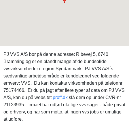
PJ VVS A/S bor på denne adresse: Ribevej 5, 6740
Bramming og er en blandt mange af de bundsolide
vvsvirksomheder i region Syddanmark. PJ VVS A/S´s
sædvanlige arbejdsområde er kendetegnet ved følgende
erhverv: VVS. Du kan kontakte virksomheden på telefonnr
75174466. Er du på jagt efter flere typer af data om PJ VVS
A/S, kan du på websitet
proff.dk
slå dem op under CVR-nr
21123935. firmaet har udført utallige vvs sager - både privat
og erhverv, og har som motto, at ingen vvs jobs er umulige
at udføre.