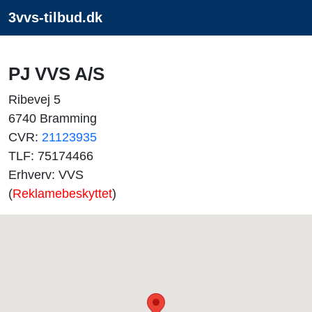
3vvs-tilbud.dk
PJ VVS A/S
Ribevej 5
6740 Bramming
CVR:
21123935
TLF: 75174466
Erhverv: VVS
(
Reklamebeskyttet
)