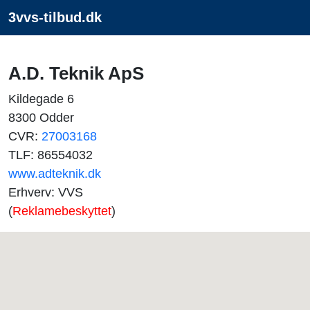
3vvs-tilbud.dk
A.D. Teknik ApS
Kildegade 6
8300 Odder
CVR:
27003168
TLF: 86554032
www.adteknik.dk
Erhverv: VVS
(
Reklamebeskyttet
)