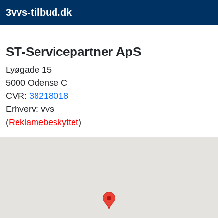
3vvs-tilbud.dk
ST-Servicepartner ApS
Lyøgade 15
5000 Odense C
CVR:
38218018
Erhverv: vvs
(
Reklamebeskyttet
)