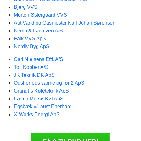
Bjerg VVS
Morten ​​Østergaard VVS
Aut Vand og Gasmester Karl Johan Sørensen
Kemp & Lauritzen A/S
Falk VVS ApS
Nordly Byg ApS
Carl Nielsens Eftf. A/S
Toft Kobber A/S
JK Teknik DK ApS
Odsherreds varme og rør 2 ApS
Grandt´s Køleteknik ApS
Færch Morsø Køl ApS
Egsbæk v/Laust Eberhard
X-Works Energi ApS