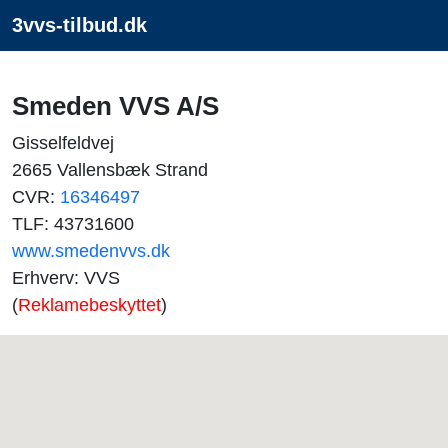
3vvs-tilbud.dk
Smeden VVS A/S
Gisselfeldvej
2665 Vallensbæk Strand
CVR:
16346497
TLF: 43731600
www.smedenvvs.dk
Erhverv: VVS
(
Reklamebeskyttet
)