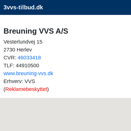
3vvs-tilbud.dk
Breuning VVS A/S
Vesterlundvej 15
2730 Herlev
CVR:
46033418
TLF: 44910500
www.breuning-vvs.dk
Erhverv: VVS
(
Reklamebeskyttet
)