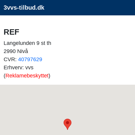
3vvs-tilbud.dk
REF
Langelunden 9 st th
2990 Nivå
CVR:
40797629
Erhverv: vvs
(
Reklamebeskyttet
)