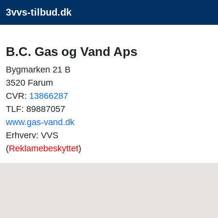
3vvs-tilbud.dk
B.C. Gas og Vand Aps
Bygmarken 21 B
3520 Farum
CVR:
13866287
TLF: 89887057
www.gas-vand.dk
Erhverv: VVS
(
Reklamebeskyttet
)