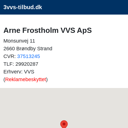
3vvs-tilbud.dk
Arne Frostholm VVS ApS
Monsunvej 11
2660 Brøndby Strand
CVR:
37513245
TLF: 29920287
Erhverv: VVS
(
Reklamebeskyttet
)