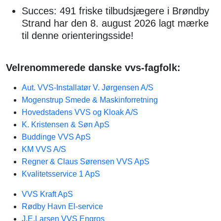
Succes: 491 friske tilbudsjægere i Brøndby
Strand har den 8. august 2026 lagt mærke
til denne orienteringsside!
Velrenommerede danske vvs-fagfolk:
Aut. VVS-Installatør V. Jørgensen A/S
Mogenstrup Smede & Maskinforretning
Hovedstadens VVS og Kloak A/S
K. Kristensen & Søn ApS
Buddinge VVS ApS
KM VVS A/S
Regner & Claus Sørensen VVS ApS
Kvalitetsservice 1 ApS
VVS Kraft ApS
Rødby Havn El-service
J.E.Larsen VVS Engros