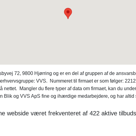
yvej 72, 9800 Hjørring og er en del af gruppen af de ansvarsbe
 erhvervsgruppe: VVS. Nummeret til firmaet er som følger: 221
t på nettet. Mangler du flere typer af data om firmaet, kan du 
n Blik og VVS ApS fine og ihærdige medarbejdere, og har altid s
e webside været frekventeret af 422 aktive tilbuds