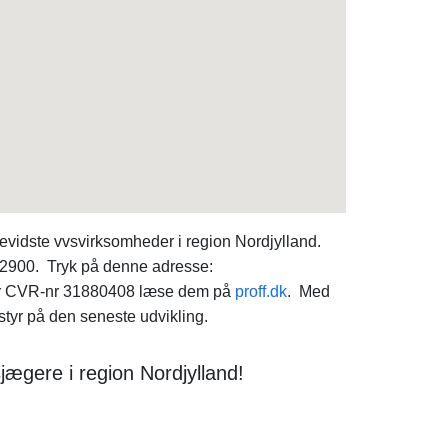
vidste vvsvirksomheder i region Nordjylland.
22900. Tryk på denne adresse:
under CVR-nr 31880408 læse dem på
proff.dk
. Med
tyr på den seneste udvikling.
jægere i region Nordjylland!